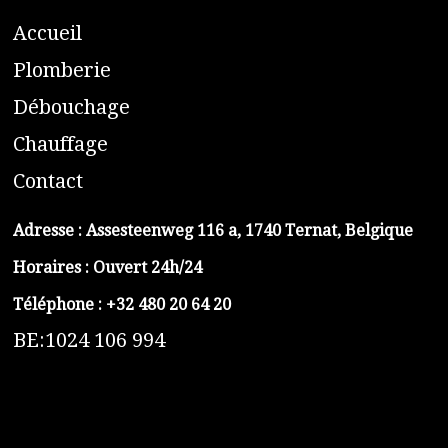
A
ccueil
​P
lomberie
D
ébouchage
C
hauffage
C
ontact
Adresse :
Assesteenweg 116 a, 1740 Ternat, Belgique
Horaires : Ouvert 24h/24
Téléphone :
+32 480 20 64 20
BE:1024 106 994
https://belga-plomberie.be/
https://www.vidange-fosse-septique-belga.be