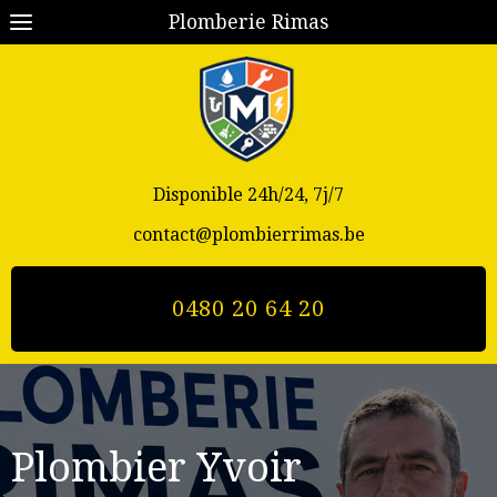
Plomberie Rimas
Disponible 24h/24, 7j/7
contact@plombierrimas.be
0480 20 64 20
Plombier Yvoir