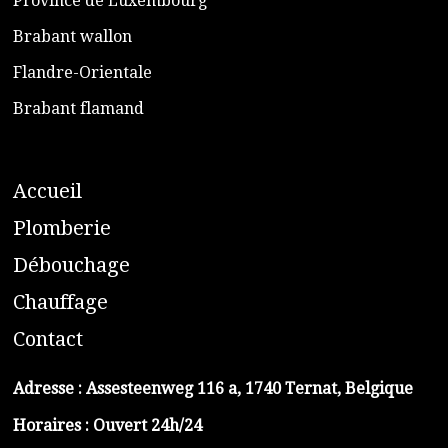
​Province de Luxembourg
​Brabant wallon
​Flandre-Orientale
​Brabant flamand
A
ccueil
​P
lomberie
D
ébouchage
C
hauffage
C
ontact
Adresse :
Assesteenweg 116 a, 1740 Ternat, Belgique
Horaires : Ouvert 24h/24