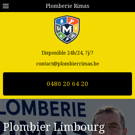
Plomberie Rimas
Disponible 24h/24, 7j/7
contact@plombierrimas.be
0480 20 64 20
Plombier Limbourg