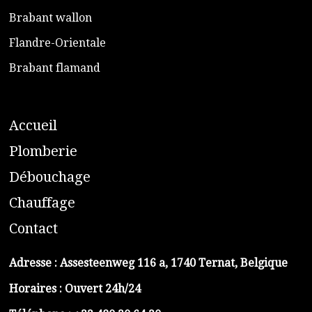
​Brabant wallon
​Flandre-Orientale
​Brabant flamand
A
ccueil
​P
lomberie
D
ébouchage
C
hauffage
C
ontact
Adresse :
Assesteenweg 116 a, 1740 Ternat, Belgique
Horaires : Ouvert 24h/24