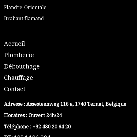
​Flandre-Orientale
​Brabant flamand
A
ccueil
​P
lomberie
D
ébouchage
C
hauffage
C
ontact
Adresse :
Assesteenweg 116 a, 1740 Ternat, Belgique
Horaires : Ouvert 24h/24
Téléphone :
+32 480 20 64 20