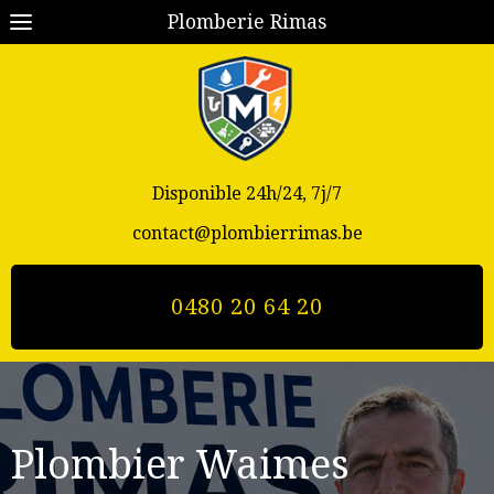
Plomberie Rimas
Disponible 24h/24, 7j/7
contact@plombierrimas.be
0480 20 64 20
Plombier Waimes