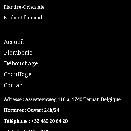
​Flandre-Orientale
​Brabant flamand
A
ccueil
​P
lomberie
D
ébouchage
C
hauffage
C
ontact
Adresse :
Assesteenweg 116 a, 1740 Ternat, Belgique
Horaires : Ouvert 24h/24
Téléphone :
+32 480 20 64 20