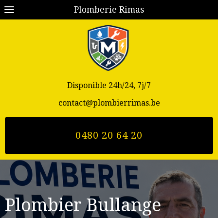
Plomberie Rimas
Disponible 24h/24, 7j/7
contact@plombierrimas.be
0480 20 64 20
Plombier Bullange