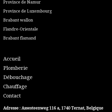
​Province de Namur
​Province de Luxembourg
​Brabant wallon
​Flandre-Orientale
​Brabant flamand
A
ccueil
​P
lomberie
D
ébouchage
C
hauffage
C
ontact
Adresse :
Assesteenweg 116 a, 1740 Ternat, Belgique