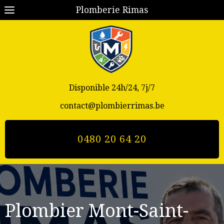
Plomberie Rimas
Disponible 24h/24, 7j/7
contact@plombierrimas.be
0480 20 64 20
Plombier Mont-Saint-