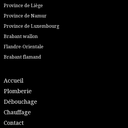
Province de Liège
​Province de Namur
​Province de Luxembourg
​Brabant wallon
​Flandre-Orientale
​Brabant flamand
A
ccueil
​P
lomberie
D
ébouchage
C
hauffage
C
ontact