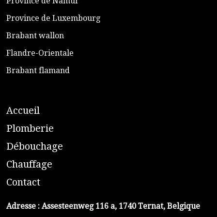
​Province de Namur
​Province de Luxembourg
​Brabant wallon
​Flandre-Orientale
​Brabant flamand
A
ccueil
​P
lomberie
D
ébouchage
C
hauffage
C
ontact
Adresse :
Assesteenweg 116 a, 1740 Ternat, Belgique