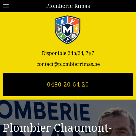
Plomberie Rimas
Disponible 24h/24, 7j/7
contact@plombierrimas.be
0480 20 64 20
Plombier Chaumont-