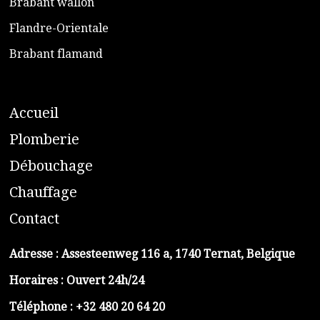
​Brabant wallon
​Flandre-Orientale
​Brabant flamand
A
ccueil
​P
lomberie
D
ébouchage
C
hauffage
C
ontact
Adresse :
Assesteenweg 116 a, 1740 Ternat, Belgique
Horaires : Ouvert 24h/24
Téléphone :
+32 480 20 64 20