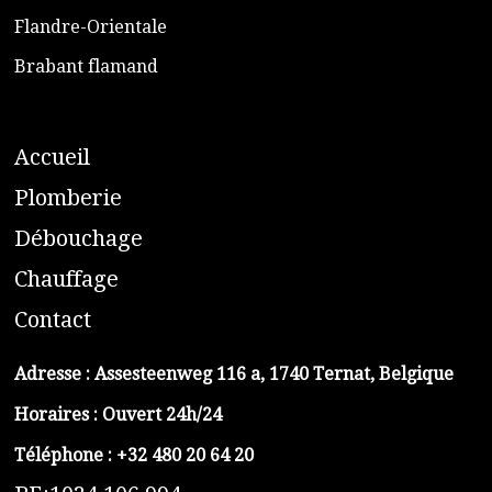
​Flandre-Orientale
​Brabant flamand
A
ccueil
​P
lomberie
D
ébouchage
C
hauffage
C
ontact
Adresse :
Assesteenweg 116 a, 1740 Ternat, Belgique
Horaires : Ouvert 24h/24
Téléphone :
+32 480 20 64 20