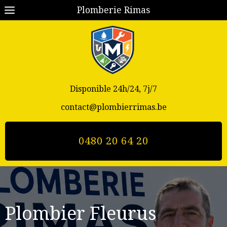
Plomberie Rimas
Disponible 24h/24, 7j/7
contact@plombierrimas.be
0480 20 64 20
Plombier Fleurus