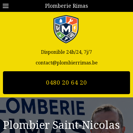
Plomberie Rimas
Disponible 24h/24, 7j/7
contact@plombierrimas.be
0480 20 64 20
Plombier Saint-Nicolas