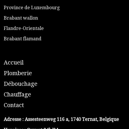
​Province de Luxembourg
​Brabant wallon
​Flandre-Orientale
​Brabant flamand
A
ccueil
​P
lomberie
D
ébouchage
C
hauffage
C
ontact
Adresse :
Assesteenweg 116 a, 1740 Ternat, Belgique