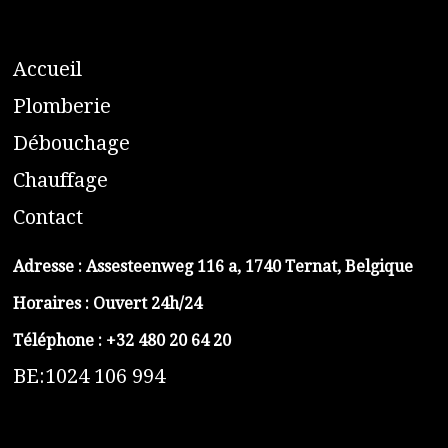
A
ccueil
​P
lomberie
D
ébouchage
C
hauffage
C
ontact
Adresse :
Assesteenweg 116 a, 1740 Ternat, Belgique
Horaires : Ouvert 24h/24
Téléphone :
+32 480 20 64 20
BE:1024 106 994
https://belga-plomberie.be/