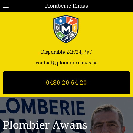
Plomberie Rimas
Disponible 24h/24, 7j/7
contact@plombierrimas.be
0480 20 64 20
Plombier Awans