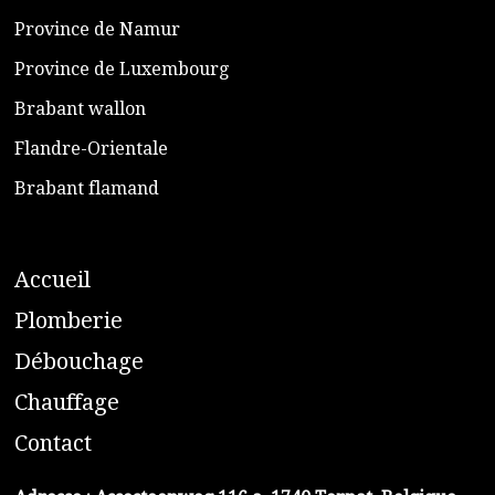
​Province de Namur
​Province de Luxembourg
​Brabant wallon
​Flandre-Orientale
​Brabant flamand
A
ccueil
​P
lomberie
D
ébouchage
C
hauffage
C
ontact