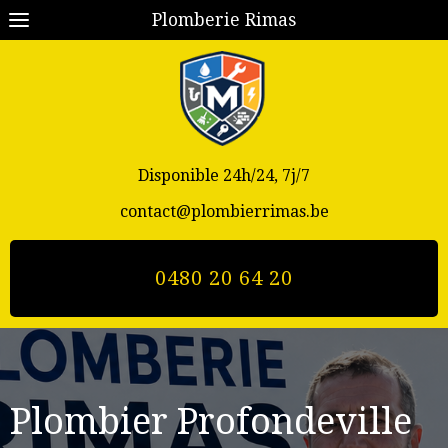
Plomberie Rimas
Disponible 24h/24, 7j/7
contact@plombierrimas.be
0480 20 64 20
Plombier Profondeville