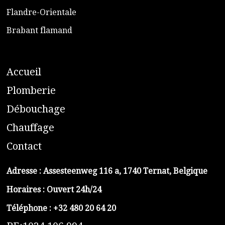
​Flandre-Orientale
​Brabant flamand
A
ccueil
​P
lomberie
D
ébouchage
C
hauffage
C
ontact
Adresse :
Assesteenweg 116 a, 1740 Ternat, Belgique
Horaires : Ouvert 24h/24
Téléphone :
+32 480 20 64 20