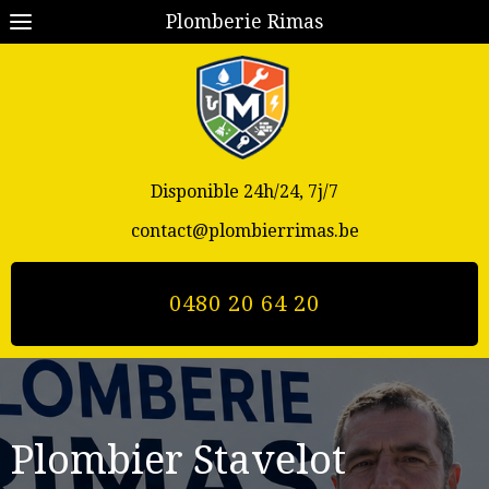
Plomberie Rimas
Disponible 24h/24, 7j/7
contact@plombierrimas.be
0480 20 64 20
Plombier Stavelot