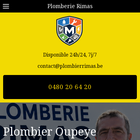
Plomberie Rimas
Disponible 24h/24, 7j/7
contact@plombierrimas.be
0480 20 64 20
Plombier Oupeye