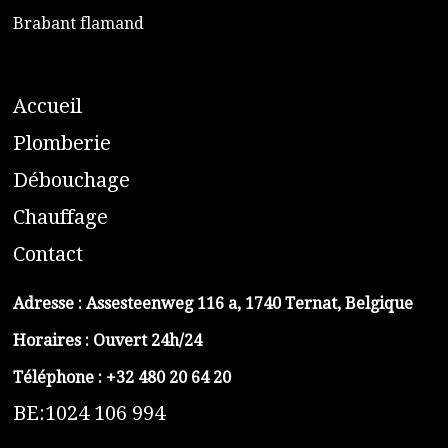
​Brabant flamand
A
ccueil
​P
lomberie
D
ébouchage
C
hauffage
C
ontact
Adresse :
Assesteenweg 116 a, 1740 Ternat, Belgique
Horaires : Ouvert 24h/24
Téléphone :
+32 480 20 64 20
BE:1024 106 994