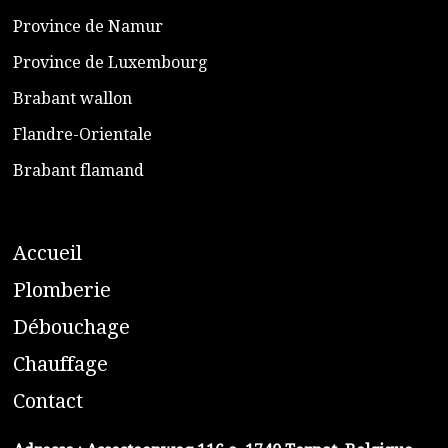
​Province de Namur
​Province de Luxembourg
​Brabant wallon
​Flandre-Orientale
​Brabant flamand
A
ccueil
​P
lomberie
D
ébouchage
C
hauffage
C
ontact