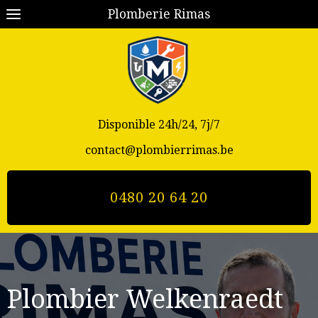
Plomberie Rimas
Disponible 24h/24, 7j/7
contact@plombierrimas.be
0480 20 64 20
Plombier Welkenraedt