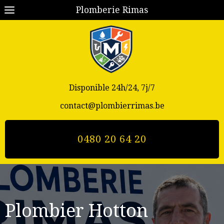
Plomberie Rimas
Disponible 24h/24, 7j/7
contact@plombierrimas.be
0480 20 64 20
Plombier Hotton