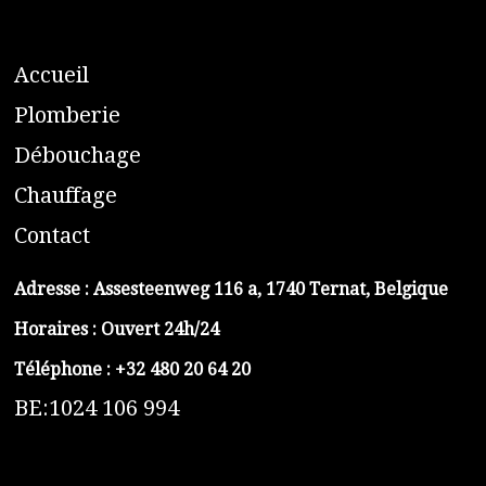
A
ccueil
​P
lomberie
D
ébouchage
C
hauffage
C
ontact
Adresse :
Assesteenweg 116 a, 1740 Ternat, Belgique
Horaires : Ouvert 24h/24
Téléphone :
+32 480 20 64 20
BE:1024 106 994
https://belga-plomberie.be/