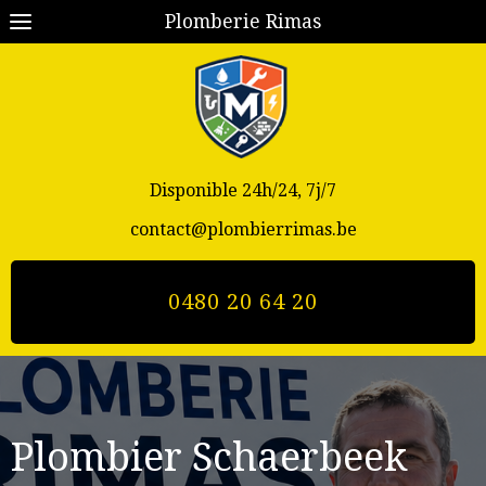
Plomberie Rimas
Disponible 24h/24, 7j/7
contact@plombierrimas.be
0480 20 64 20
Plombier
Schaerbeek