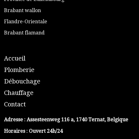
​Brabant wallon
​Flandre-Orientale
​Brabant flamand
A
ccueil
​P
lomberie
D
ébouchage
C
hauffage
C
ontact
Adresse :
Assesteenweg 116 a, 1740 Ternat, Belgique
Horaires : Ouvert 24h/24