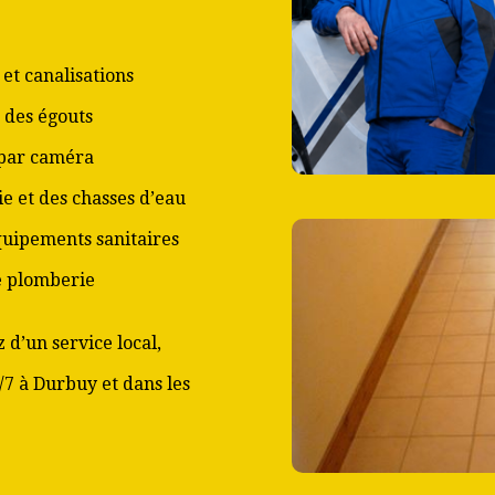
et canalisations
 des égouts
 par caméra
ie et des chasses d’eau
équipements sanitaires
de plomberie
 d’un service local,
/7 à Durbuy et dans les