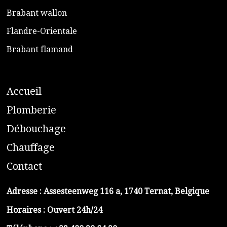
​Brabant wallon
​Flandre-Orientale
​Brabant flamand
A
ccueil
​P
lomberie
D
ébouchage
C
hauffage
C
ontact
Adresse :
Assesteenweg 116 a, 1740 Ternat, Belgique
Horaires : Ouvert 24h/24