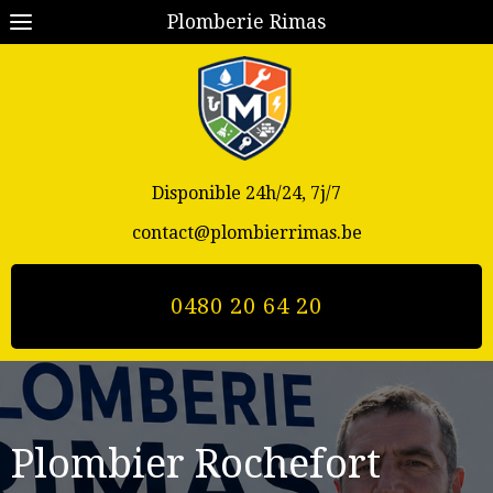
Plomberie Rimas
Disponible 24h/24, 7j/7
contact@plombierrimas.be
0480 20 64 20
Plombier Rochefort