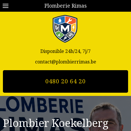
Plomberie Rimas
Disponible 24h/24, 7j/7
contact@plombierrimas.be
0480 20 64 20
Plombier
Koekelberg