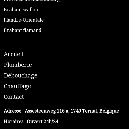
​Brabant wallon
​Flandre-Orientale
​Brabant flamand
A
ccueil
​P
lomberie
D
ébouchage
C
hauffage
C
ontact
Adresse :
Assesteenweg 116 a, 1740 Ternat, Belgique
Horaires : Ouvert 24h/24