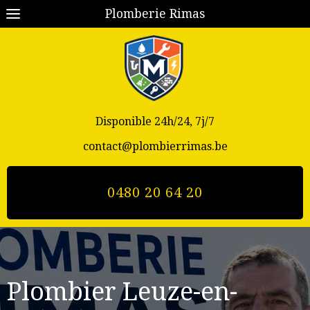
Plomberie Rimas
Disponible 24h/24, 7j/7
contact@plombierrimas.be
0480 20 64 20
Plombier Leuze-en-