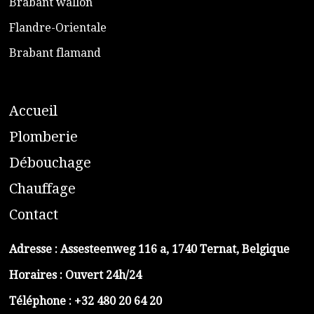
​Brabant wallon
​Flandre-Orientale
​Brabant flamand
A
ccueil
​P
lomberie
D
ébouchage
C
hauffage
C
ontact
Adresse :
Assesteenweg 116 a, 1740 Ternat, Belgique
Horaires : Ouvert 24h/24
Téléphone :
+32 480 20 64 20