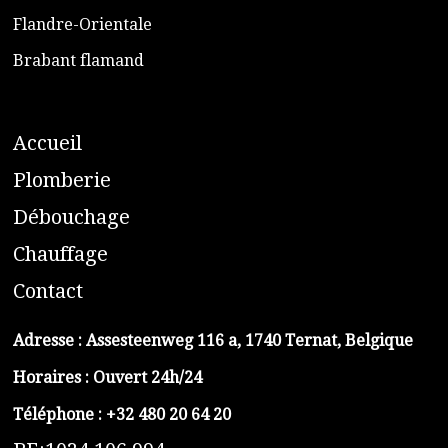
​Flandre-Orientale
​Brabant flamand
A
ccueil
​P
lomberie
D
ébouchage
C
hauffage
C
ontact
Adresse :
Assesteenweg 116 a, 1740 Ternat, Belgique
Horaires : Ouvert 24h/24
Téléphone :
+32 480 20 64 20