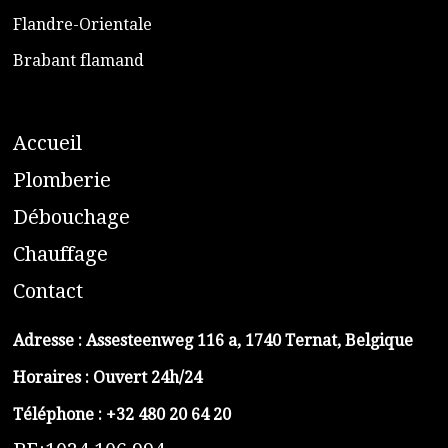
​Flandre-Orientale
​Brabant flamand
A
ccueil
​P
lomberie
D
ébouchage
C
hauffage
C
ontact
Adresse :
Assesteenweg 116 a, 1740 Ternat, Belgique
Horaires : Ouvert 24h/24
Téléphone :
+32 480 20 64 20