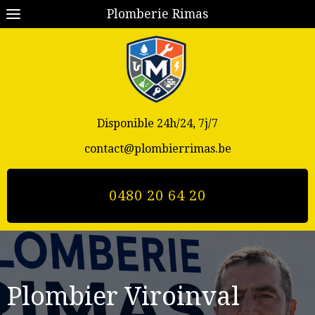
Plomberie Rimas
Disponible 24h/24, 7j/7
contact@plombierrimas.be
0480 20 64 20
Plombier Viroinval