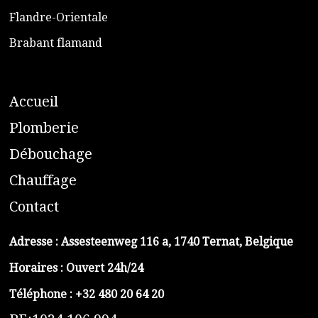
​Flandre-Orientale
​Brabant flamand
A
ccueil
​P
lomberie
D
ébouchage
C
hauffage
C
ontact
Adresse :
Assesteenweg 116 a, 1740 Ternat, Belgique
Horaires : Ouvert 24h/24
Téléphone :
+32 480 20 64 20