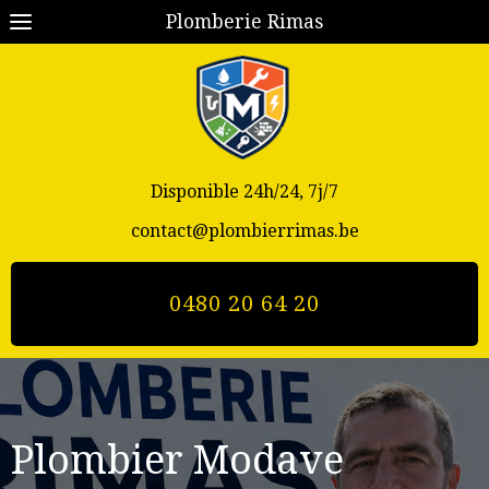
Plomberie Rimas
Disponible 24h/24, 7j/7
contact@plombierrimas.be
0480 20 64 20
Plombier Modave