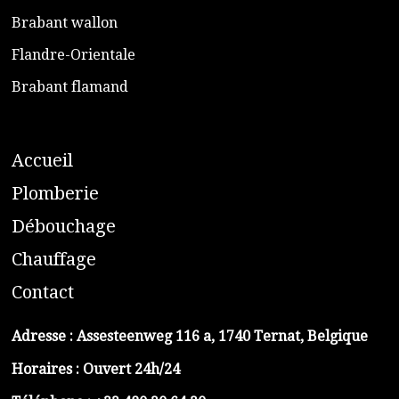
​Brabant wallon
​Flandre-Orientale
​Brabant flamand
A
ccueil
​P
lomberie
D
ébouchage
C
hauffage
C
ontact
Adresse :
Assesteenweg 116 a, 1740 Ternat, Belgique
Horaires : Ouvert 24h/24