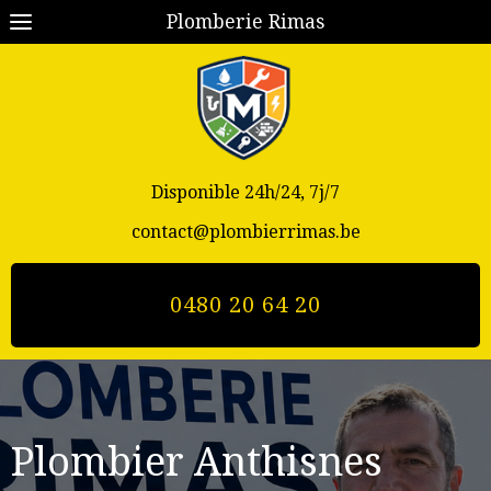
Plomberie Rimas
Disponible 24h/24, 7j/7
contact@plombierrimas.be
0480 20 64 20
Plombier Anthisnes