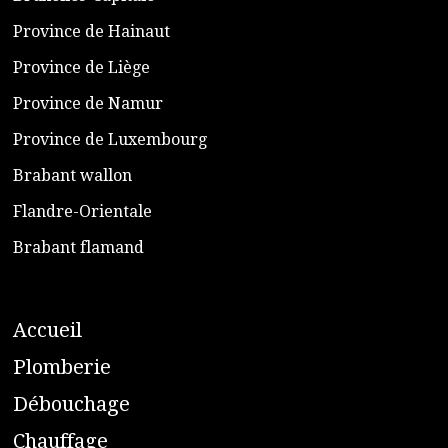
​Province de Hainaut
Province de Liège
​Province de Namur
​Province de Luxembourg
​Brabant wallon
​Flandre-Orientale
​Brabant flamand
A
ccueil
​P
lomberie
D
ébouchage
C
hauffage