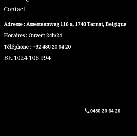
C
ontact
Adresse :
Assesteenweg 116 a, 1740 Ternat, Belgique
Horaires : Ouvert 24h/24
Téléphone :
+32 480 20 64 20
BE:1024 106 994
https://belga-plomberie.be/
https://www.vidange-fosse-septique-belga.be
https://plombierrimas.be
https://tngservicios.es
https://belgavidange.be
0480 20 64 20
​https://debouchage-turbo.be