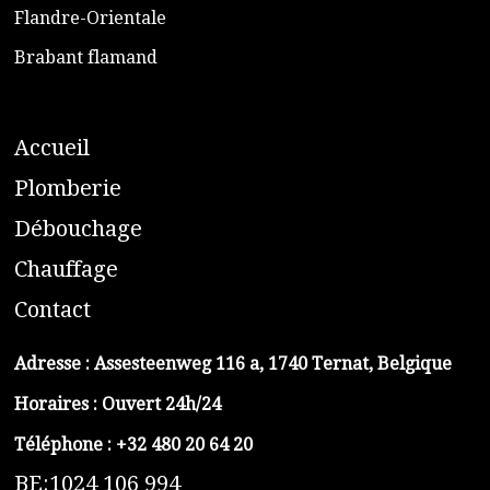
​Flandre-Orientale
​Brabant flamand
A
ccueil
​P
lomberie
D
ébouchage
C
hauffage
C
ontact
Adresse :
Assesteenweg 116 a, 1740 Ternat, Belgique
Horaires : Ouvert 24h/24
Téléphone :
+32 480 20 64 20
BE:1024 106 994