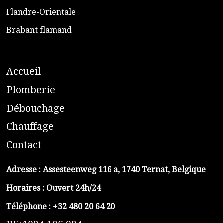
​Flandre-Orientale
​Brabant flamand
A
ccueil
​P
lomberie
D
ébouchage
C
hauffage
C
ontact
Adresse :
Assesteenweg 116 a, 1740 Ternat, Belgique
Horaires : Ouvert 24h/24
Téléphone :
+32 480 20 64 20