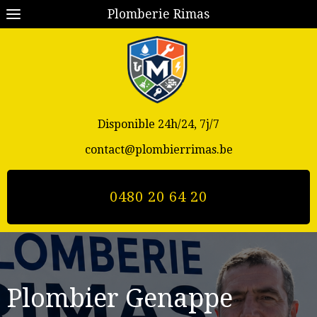
Plomberie Rimas
Disponible 24h/24, 7j/7
contact@plombierrimas.be
0480 20 64 20
Plombier Genappe