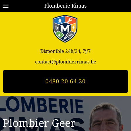
Plomberie Rimas
Disponible 24h/24, 7j/7
contact@plombierrimas.be
0480 20 64 20
Plombier Geer