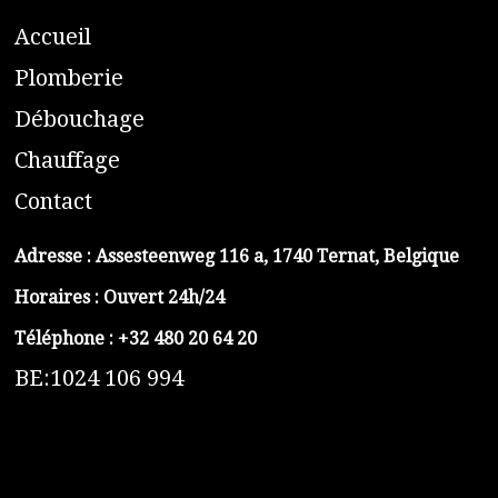
A
ccueil
​P
lomberie
D
ébouchage
C
hauffage
C
ontact
Adresse :
Assesteenweg 116 a, 1740 Ternat, Belgique
Horaires : Ouvert 24h/24
Téléphone :
+32 480 20 64 20
BE:1024 106 994
https://belga-plomberie.be/
https://www.vidange-fosse-septique-belga.be