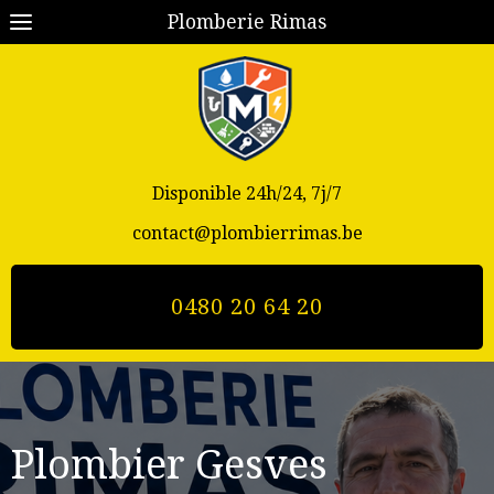
Plomberie Rimas
Disponible 24h/24, 7j/7
contact@plombierrimas.be
0480 20 64 20
Plombier Gesves