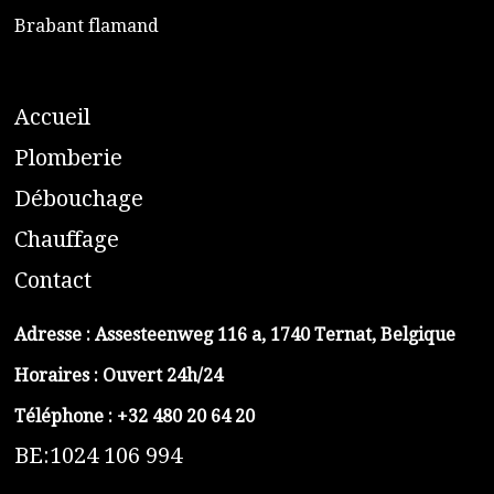
​Brabant flamand
A
ccueil
​P
lomberie
D
ébouchage
C
hauffage
C
ontact
Adresse :
Assesteenweg 116 a, 1740 Ternat, Belgique
Horaires : Ouvert 24h/24
Téléphone :
+32 480 20 64 20
BE:1024 106 994