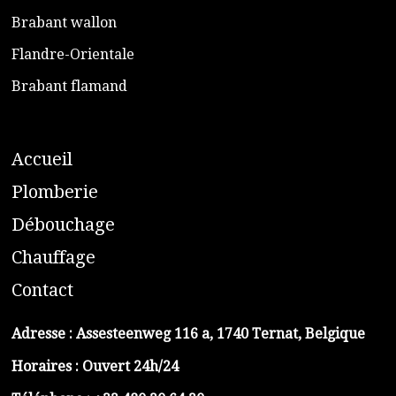
​Brabant wallon
​Flandre-Orientale
​Brabant flamand
A
ccueil
​P
lomberie
D
ébouchage
C
hauffage
C
ontact
Adresse :
Assesteenweg 116 a, 1740 Ternat, Belgique
Horaires : Ouvert 24h/24