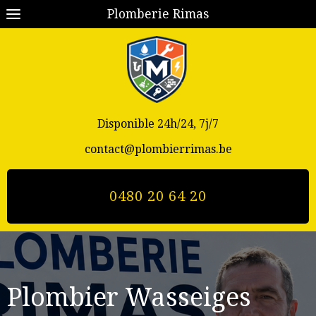
Plomberie Rimas
Disponible 24h/24, 7j/7
contact@plombierrimas.be
0480 20 64 20
Plombier Wasseiges