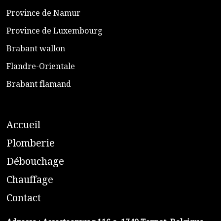
​Province de Namur
​Province de Luxembourg
​Brabant wallon
​Flandre-Orientale
​Brabant flamand
A
ccueil
​P
lomberie
D
ébouchage
C
hauffage
C
ontact