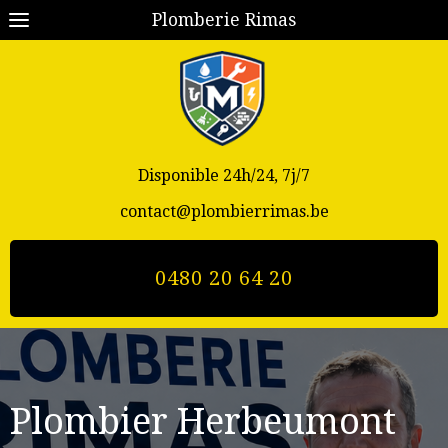
Plomberie Rimas
Disponible 24h/24, 7j/7
contact@plombierrimas.be
0480 20 64 20
Plombier Herbeumont