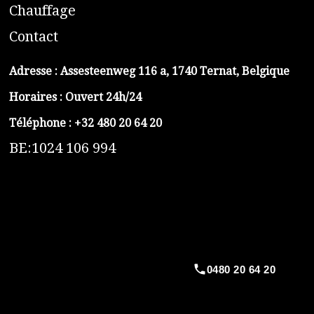
C
hauffage
C
ontact
Adresse :
Assesteenweg 116 a, 1740 Ternat, Belgique
Horaires : Ouvert 24h/24
Téléphone :
+32 480 20 64 20
BE:1024 106 994
https://belga-plomberie.be/
https://www.vidange-fosse-septique-belga.be
https://plombierrimas.be
https://tngservicios.es
https://belgavidange.be
0480 20 64 20
​https://debouchage-turbo.be