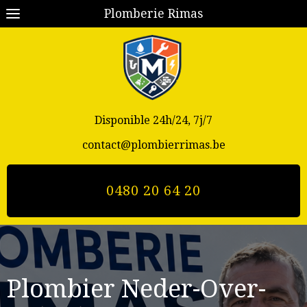
Plomberie Rimas
Disponible 24h/24, 7j/7
contact@plombierrimas.be
0480 20 64 20
Plombier
Neder-Over-