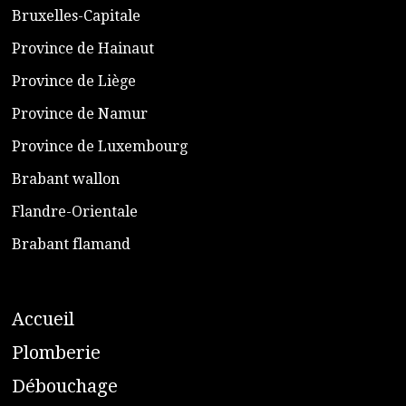
​Bruxelles-Capitale
​Province de Hainaut
Province de Liège
​Province de Namur
​Province de Luxembourg
​Brabant wallon
​Flandre-Orientale
​Brabant flamand
A
ccueil
​P
lomberie
D
ébouchage