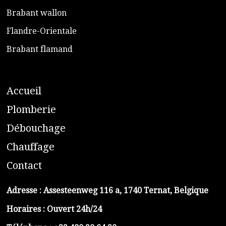
​Brabant wallon
​Flandre-Orientale
​Brabant flamand
A
ccueil
​P
lomberie
D
ébouchage
C
hauffage
C
ontact
Adresse :
Assesteenweg 116 a, 1740 Ternat, Belgique
Horaires : Ouvert 24h/24