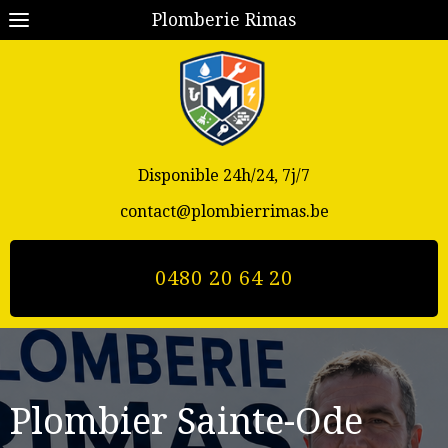
Plomberie Rimas
Disponible 24h/24, 7j/7
contact@plombierrimas.be
0480 20 64 20
Plombier Sainte-Ode