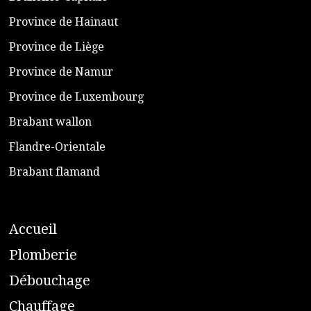
​Province de Hainaut
Province de Liège
​Province de Namur
​Province de Luxembourg
​Brabant wallon
​Flandre-Orientale
​Brabant flamand
A
ccueil
​P
lomberie
D
ébouchage
C
hauffage