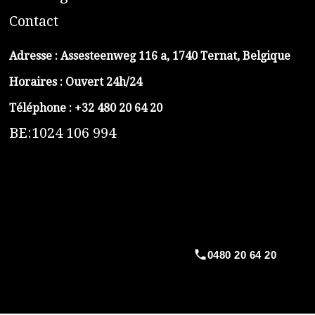
C
ontact
Adresse :
Assesteenweg 116 a, 1740 Ternat, Belgique
Horaires : Ouvert 24h/24
Téléphone :
+32 480 20 64 20
BE:1024 106 994
https://belga-plomberie.be/
https://www.vidange-fosse-septique-belga.be
https://plombierrimas.be
https://tngservicios.es
https://belgavidange.be
0480 20 64 20
​https://debouchage-turbo.be