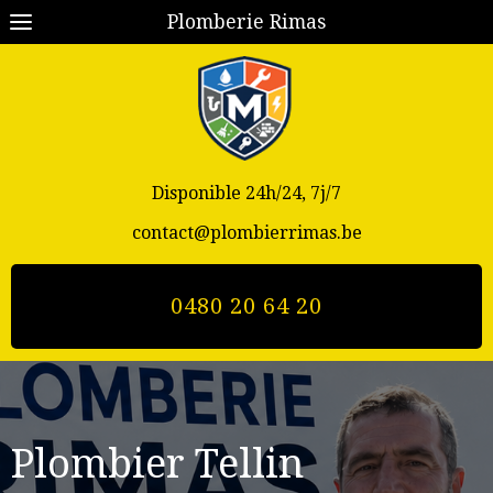
Plomberie Rimas
Disponible 24h/24, 7j/7
contact@plombierrimas.be
0480 20 64 20
Plombier Tellin