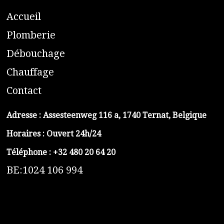
A
ccueil
​P
lomberie
D
ébouchage
C
hauffage
C
ontact
Adresse :
Assesteenweg 116 a, 1740 Ternat, Belgique
Horaires : Ouvert 24h/24
Téléphone :
+32 480 20 64 20
BE:1024 106 994
https://belga-plomberie.be/
https://www.vidange-fosse-septique-belga.be