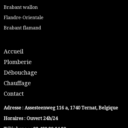
​Brabant wallon
​Flandre-Orientale
​Brabant flamand
A
ccueil
​P
lomberie
D
ébouchage
C
hauffage
C
ontact
Adresse :
Assesteenweg 116 a, 1740 Ternat, Belgique
Horaires : Ouvert 24h/24