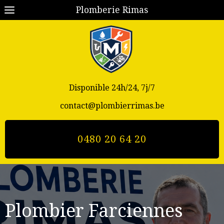
Plomberie Rimas
Disponible 24h/24, 7j/7
contact@plombierrimas.be
0480 20 64 20
Plombier Farciennes