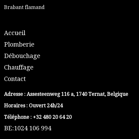
​Brabant flamand
A
ccueil
​P
lomberie
D
ébouchage
C
hauffage
C
ontact
Adresse :
Assesteenweg 116 a, 1740 Ternat, Belgique
Horaires : Ouvert 24h/24
Téléphone :
+32 480 20 64 20
BE:1024 106 994