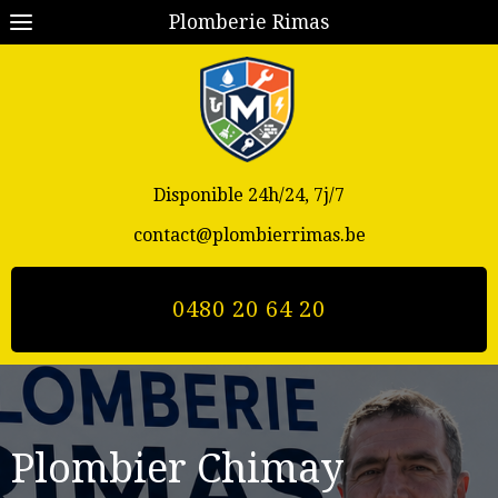
Plomberie Rimas
Disponible 24h/24, 7j/7
contact@plombierrimas.be
0480 20 64 20
Plombier Chimay