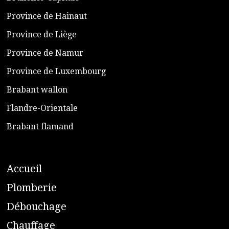
​Province de Hainaut
Province de Liège
​Province de Namur
​Province de Luxembourg
​Brabant wallon
​Flandre-Orientale
​Brabant flamand
A
ccueil
​P
lomberie
D
ébouchage
C
hauffage