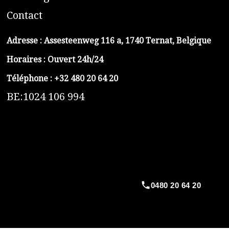
C
ontact
Adresse :
Assesteenweg 116 a, 1740 Ternat, Belgique
Horaires : Ouvert 24h/24
Téléphone :
+32 480 20 64 20
BE:1024 106 994
https://belga-plomberie.be/
https://www.vidange-fosse-septique-belga.be
https://plombierrimas.be
https://tngservicios.es
https://belgavidange.be
0480 20 64 20
​https://debouchage-turbo.be