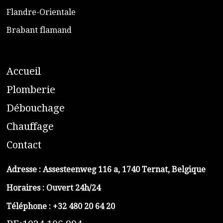
​Flandre-Orientale
​Brabant flamand
A
ccueil
​P
lomberie
D
ébouchage
C
hauffage
C
ontact
Adresse :
Assesteenweg 116 a, 1740 Ternat, Belgique
Horaires : Ouvert 24h/24
Téléphone :
+32 480 20 64 20