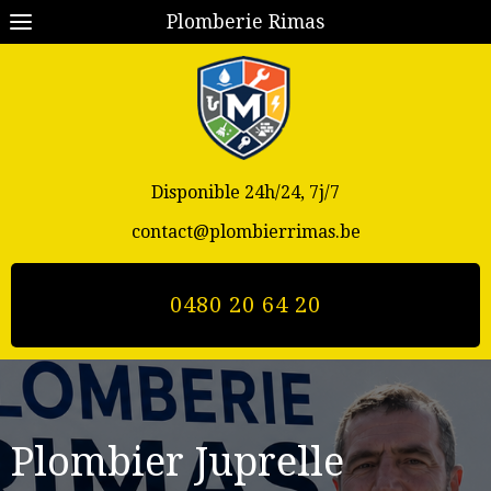
Plomberie Rimas
Disponible 24h/24, 7j/7
contact@plombierrimas.be
0480 20 64 20
Plombier Juprelle