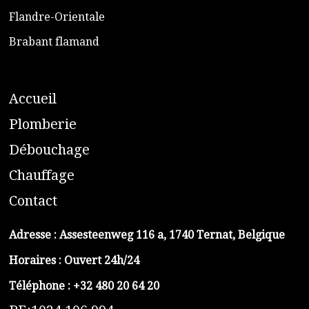
​Flandre-Orientale
​Brabant flamand
A
ccueil
​P
lomberie
D
ébouchage
C
hauffage
C
ontact
Adresse :
Assesteenweg 116 a, 1740 Ternat, Belgique
Horaires : Ouvert 24h/24
Téléphone :
+32 480 20 64 20