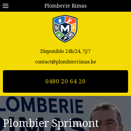
Plomberie Rimas
Disponible 24h/24, 7j/7
contact@plombierrimas.be
0480 20 64 20
Plombier Sprimont