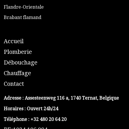
​Flandre-Orientale
​Brabant flamand
A
ccueil
​P
lomberie
D
ébouchage
C
hauffage
C
ontact
Adresse :
Assesteenweg 116 a, 1740 Ternat, Belgique
Horaires : Ouvert 24h/24
Téléphone :
+32 480 20 64 20