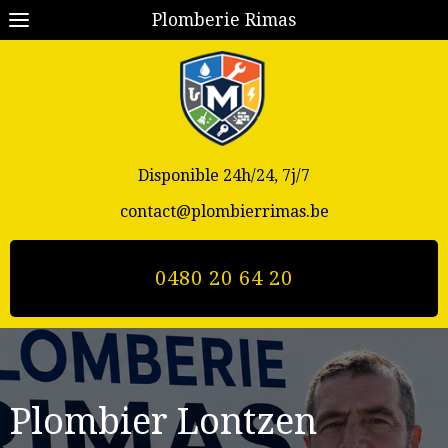
Plomberie Rimas
Disponible 24h/24, 7j/7
contact@plombierrimas.be
0480 20 64 20
Plombier Lontzen