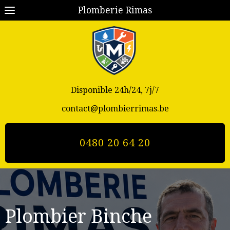
Plomberie Rimas
Disponible 24h/24, 7j/7
contact@plombierrimas.be
0480 20 64 20
Plombier Binche