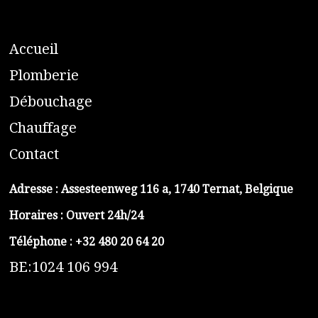
A
ccueil
​P
lomberie
D
ébouchage
C
hauffage
C
ontact
Adresse :
Assesteenweg 116 a, 1740 Ternat, Belgique
Horaires : Ouvert 24h/24
Téléphone :
+32 480 20 64 20
BE:1024 106 994
https://belga-plomberie.be/