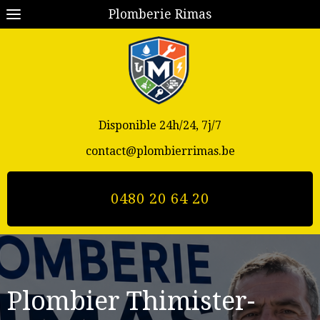
Plomberie Rimas
Disponible 24h/24, 7j/7
contact@plombierrimas.be
0480 20 64 20
Plombier Thimister-