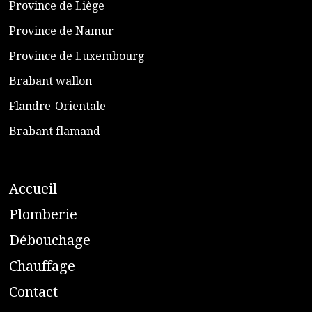
Province de Liège
​Province de Namur
​Province de Luxembourg
​Brabant wallon
​Flandre-Orientale
​Brabant flamand
A
ccueil
​P
lomberie
D
ébouchage
C
hauffage
C
ontact