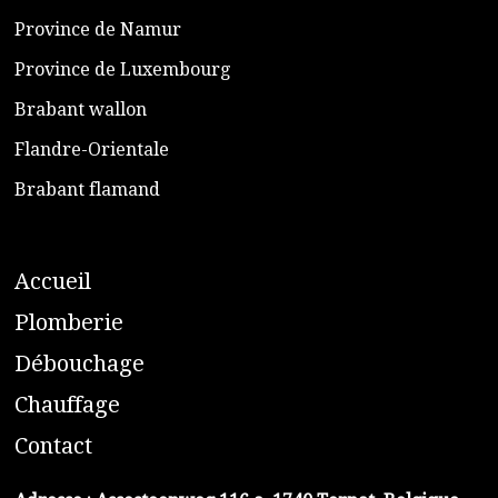
​Province de Namur
​Province de Luxembourg
​Brabant wallon
​Flandre-Orientale
​Brabant flamand
A
ccueil
​P
lomberie
D
ébouchage
C
hauffage
C
ontact