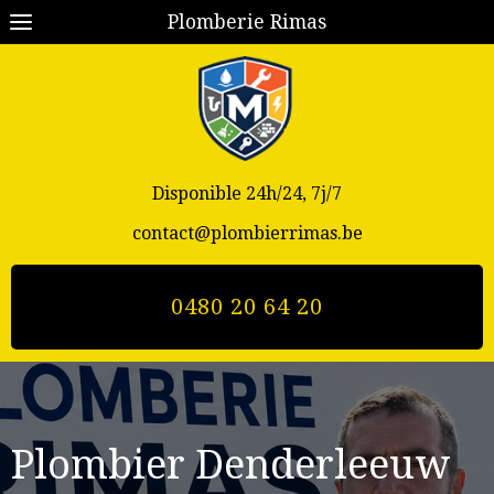
Plomberie Rimas
Disponible 24h/24, 7j/7
contact@plombierrimas.be
0480 20 64 20
Plombier Denderleeuw