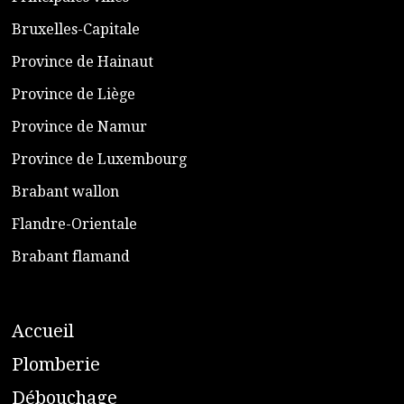
​Bruxelles-Capitale
​Province de Hainaut
Province de Liège
​Province de Namur
​Province de Luxembourg
​Brabant wallon
​Flandre-Orientale
​Brabant flamand
A
ccueil
​P
lomberie
D
ébouchage