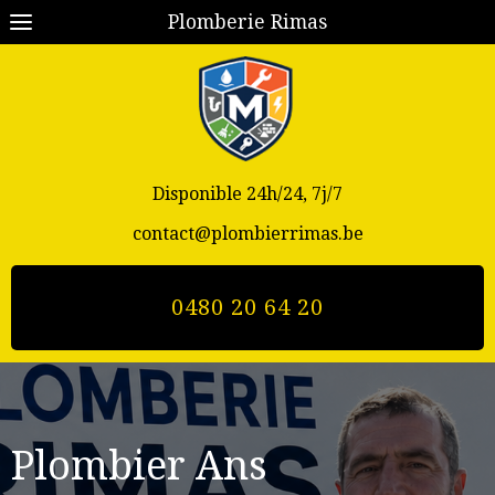
Plomberie Rimas
Disponible 24h/24, 7j/7
contact@plombierrimas.be
0480 20 64 20
Plombier Ans