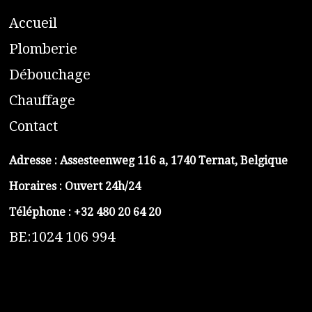
A
ccueil
​P
lomberie
D
ébouchage
C
hauffage
C
ontact
Adresse :
Assesteenweg 116 a, 1740 Ternat, Belgique
Horaires : Ouvert 24h/24
Téléphone :
+32 480 20 64 20
BE:1024 106 994
https://belga-plomberie.be/
https://www.vidange-fosse-septique-belga.be