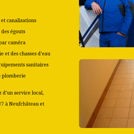
et canalisations
 des égouts
 par caméra
ie et des chasses d’eau
équipements sanitaires
de plomberie
 d’un service local,
j/7 à Neufchâteau et