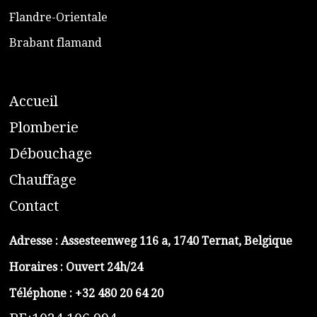
​Flandre-Orientale
​Brabant flamand
A
ccueil
​P
lomberie
D
ébouchage
C
hauffage
C
ontact
Adresse :
Assesteenweg 116 a, 1740 Ternat, Belgique
Horaires : Ouvert 24h/24
Téléphone :
+32 480 20 64 20