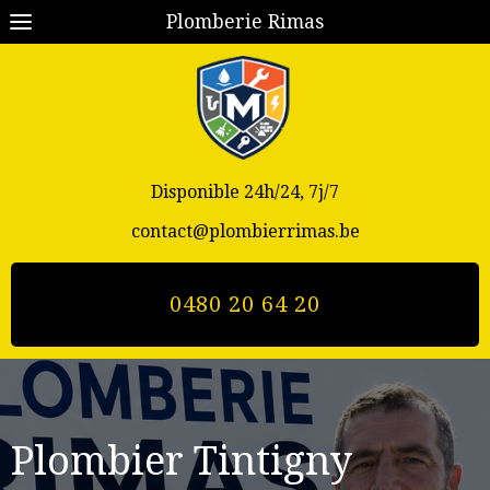
Plomberie Rimas
Disponible 24h/24, 7j/7
contact@plombierrimas.be
0480 20 64 20
Plombier Tintigny